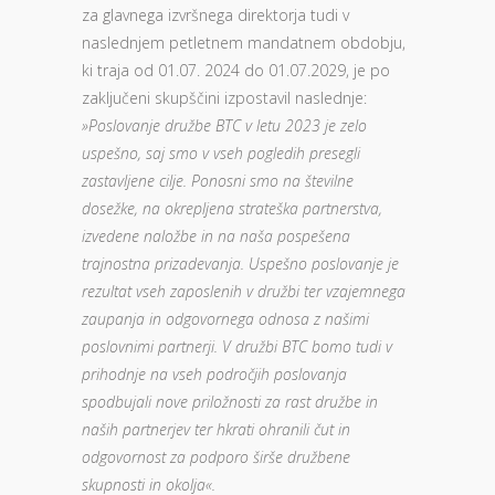
za glavnega izvršnega direktorja tudi v
naslednjem petletnem mandatnem obdobju,
ki traja od 01.07. 2024 do 01.07.2029, je po
zaključeni skupščini izpostavil naslednje:
»Poslovanje družbe BTC v letu 2023 je zelo
uspešno, saj smo v vseh pogledih presegli
zastavljene cilje. Ponosni smo na številne
dosežke, na okrepljena strateška partnerstva,
izvedene naložbe in na naša pospešena
trajnostna prizadevanja. Uspešno poslovanje je
rezultat vseh zaposlenih v družbi ter vzajemnega
zaupanja in odgovornega odnosa z našimi
poslovnimi partnerji. V družbi BTC bomo tudi v
prihodnje na vseh področjih poslovanja
spodbujali nove priložnosti za rast družbe in
naših partnerjev ter hkrati ohranili čut in
odgovornost za podporo širše družbene
skupnosti in okolja«.