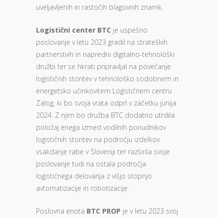
uveljavljenih in rastočih blagovnih znamk.
Logistični center BTC
je uspešno
poslovanje v letu 2023 gradil na strateških
partnerstvih in napredni digitalno-tehnološki
družbi ter se hkrati pripravljal na povečanje
logističnih storitev v tehnološko sodobnem in
energetsko učinkovitem Logističnem centru
Zalog, ki bo svoja vrata odprl v začetku junija
2024. Z njim bo družba BTC dodatno utrdila
položaj enega izmed vodilnih ponudnikov
logističnih storitev na področju izdelkov
vsakdanje rabe v Sloveniji ter razširila svoje
poslovanje tudi na ostala področja
logističnega delovanja z višjo stopnjo
avtomatizacije in robotizacije.
Poslovna enota
BTC PROP
je v letu 2023 svoj