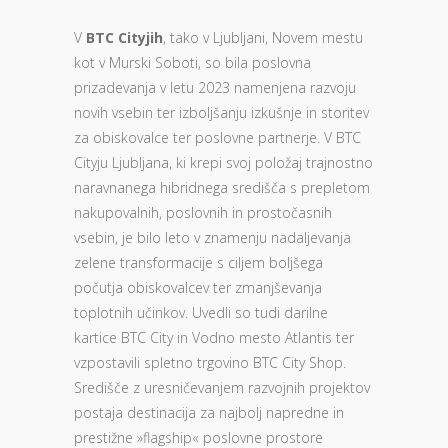
V
BTC Cityjih
, tako v Ljubljani, Novem mestu
kot v Murski Soboti, so bila poslovna
prizadevanja v letu 2023 namenjena razvoju
novih vsebin ter izboljšanju izkušnje in storitev
za obiskovalce ter poslovne partnerje. V BTC
Cityju Ljubljana, ki krepi svoj položaj trajnostno
naravnanega hibridnega središča s prepletom
nakupovalnih, poslovnih in prostočasnih
vsebin, je bilo leto v znamenju nadaljevanja
zelene transformacije s ciljem boljšega
počutja obiskovalcev ter zmanjševanja
toplotnih učinkov. Uvedli so tudi darilne
kartice BTC City in Vodno mesto Atlantis ter
vzpostavili spletno trgovino BTC City Shop.
Središče z uresničevanjem razvojnih projektov
postaja destinacija za najbolj napredne in
prestižne »flagship« poslovne prostore