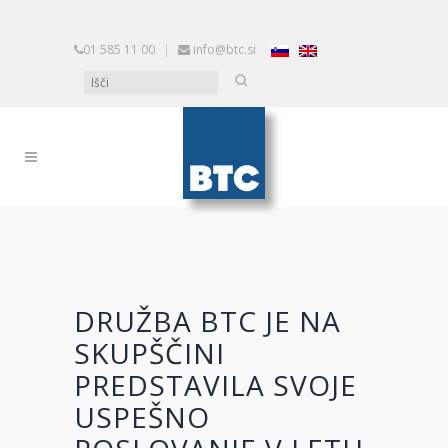
01 585 11 00
|
info@btc.si
DRUŽBA BTC JE NA
SKUPŠČINI
PREDSTAVILA SVOJE
USPEŠNO