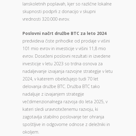
lanskoletnih poplavah, kjer so različne lokalne
skupnosti podprli z donacijo v skupni
vrednosti 320.000 evrov.
Poslovni načrt družbe BTC za leto 2024
predvideva čiste prihodke od prodaje v višini
101 mio evrov in investicije v višini 11,8 mio
evrov. Doseženi poslovni rezultati in izvedene
investicije v letu 2023 so trdna osnova za
nadaljevanje izvajanja razvojne strategije v letu
2024, v katerem obeležujejo tudi 70 let
delovanja družbe BTC. Družba BTC tako
nadaljuje z izvajanjem strategije
večdimenzionalnega razvoja do leta 2025, v
kateri sledi uravnoteženemu razvoju, ki
zagotavlja stabilno poslovanje ter ohranja
spoštljive in odgovorne odnose z deležniki in
okoljem.