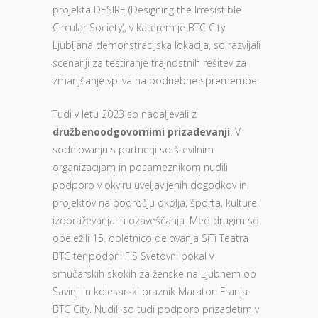
projekta DESIRE (Designing the Irresistible
Circular Society), v katerem je BTC City
Ljubljana demonstracijska lokacija, so razvijali
scenariji za testiranje trajnostnih rešitev za
zmanjšanje vpliva na podnebne spremembe.
Tudi v letu 2023 so nadaljevali z
družbenoodgovornimi prizadevanji
. V
sodelovanju s partnerji so številnim
organizacijam in posameznikom nudili
podporo v okviru uveljavljenih dogodkov in
projektov na področju okolja, športa, kulture,
izobraževanja in ozaveščanja. Med drugim so
obeležili 15. obletnico delovanja SiTi Teatra
BTC ter podprli FIS Svetovni pokal v
smučarskih skokih za ženske na Ljubnem ob
Savinji in kolesarski praznik Maraton Franja
BTC City. Nudili so tudi podporo prizadetim v