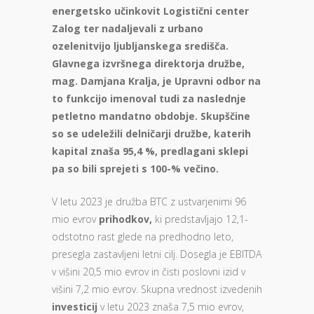
energetsko učinkovit Logistični center
Zalog ter nadaljevali z urbano
ozelenitvijo ljubljanskega središča.
Glavnega izvršnega direktorja družbe,
mag. Damjana Kralja, je Upravni odbor na
to funkcijo imenoval tudi za naslednje
petletno mandatno obdobje. Skupščine
so se udeležili delničarji družbe, katerih
kapital znaša 95,4 %, predlagani sklepi
pa so bili sprejeti s 100-% večino.
V letu 2023 je družba BTC z ustvarjenimi 96
mio evrov
prihodkov,
ki predstavljajo 12,1-
odstotno rast glede na predhodno leto,
presegla zastavljeni letni cilj. Dosegla je EBITDA
v višini 20,5 mio evrov in čisti poslovni izid v
višini 7,2 mio evrov. Skupna vrednost izvedenih
investicij
v letu 2023 znaša 7,5 mio evrov,