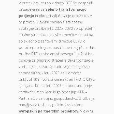
V preteklem letu so v družbi BTC še pospešili
prizadevanja za
zeleno transformacijo
podjetja
in okrepili vključevanje deležnikov v
ta proces. V okviru snovanja Trajnostne
strategije družbe BTC 2025–2030 so opredelili
ključne strateške okoljske smernice, hkrati pa
so skladno z zahtevami direktive CSRD o
poročanju o trajnostnosti izmerili ogljični odtis
družbe BTC za vire emisij obsega 1 in 2, ki bo
osnova za pripravo strategije dekarbonizacije
v letu 2024. Krepili so tudi svojo energetsko
samooskrbo, v letu 2023 so v omrežje
priključili dve novi sončni elektrarni v BTC Cityju
Ljubljana. Konec leta 2023 so ponovno prejeli
certifikat Green Star, ki ga podeljuje CER –
Partnerstvo za trajno gospodarstvo. Družba je
nadaljevala tudi z uspešnim izvajanjem
evropskih partnerskih projektov
. V okviru