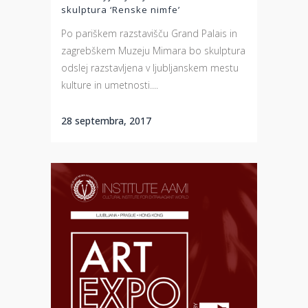
skulptura ‘Renske nimfe’
Po pariškem razstavišču Grand Palais in
zagrebškem Muzeju Mimara bo skulptura
odslej razstavljena v ljubljanskem mestu
kulture in umetnosti....
28 septembra, 2017