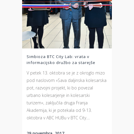
Simbioza BTC City Lab: vrata v
informacijsko družbo za starejše
V petek 13. oktobra se je z okroglo mizo
pod naslovom »Sava daljinska kolesarska
pot, razvojni projekt, ki bo povezal
urbano kolesarjenje in kolesarski
turizem«, zaključila druga Franja
Akademija, ki je potekala od 9-13.
oktobra v ABC HUBu v BTC City....
29 novembra, 2017