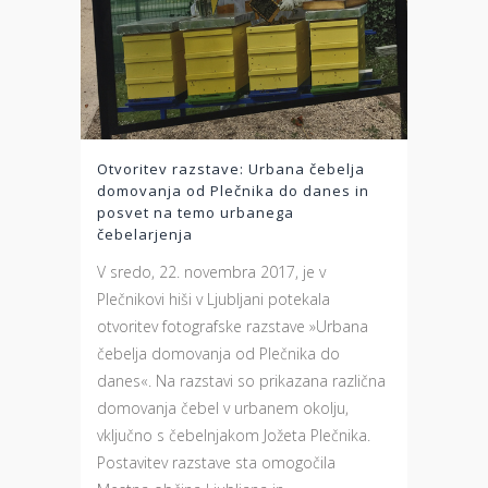
Otvoritev razstave: Urbana čebelja
domovanja od Plečnika do danes in
posvet na temo urbanega
čebelarjenja
V sredo, 22. novembra 2017, je v
Plečnikovi hiši v Ljubljani potekala
otvoritev fotografske razstave »Urbana
čebelja domovanja od Plečnika do
danes«. Na razstavi so prikazana različna
domovanja čebel v urbanem okolju,
vključno s čebelnjakom Jožeta Plečnika.
Postavitev razstave sta omogočila