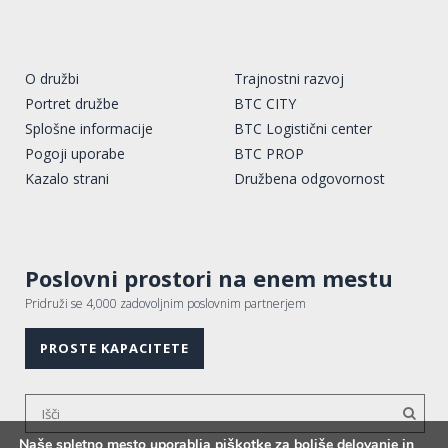
O družbi
Trajnostni razvoj
Portret družbe
BTC CITY
Splošne informacije
BTC Logistični center
Pogoji uporabe
BTC PROP
Kazalo strani
Družbena odgovornost
Poslovni prostori na enem mestu
Pridruži se 4,000 zadovoljnim poslovnim partnerjem
PROSTE KAPACITETE
Naše spletno mesto uporablja piškotke za boljše delovanje in