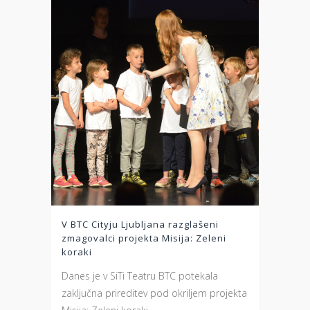
V BTC Cityju Ljubljana razglašeni
zmagovalci projekta Misija: Zeleni
koraki
Danes je v SiTi Teatru BTC potekala
zaključna prireditev pod okriljem projekta