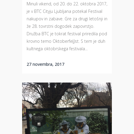
Minuli vikend, od 20. do 22. oktobra 2017,
je v BTC Cityju Ljubljana potekal Festival
nakupov in zabave. Gre za drugi letošnji in
že 28. tovrstni dogodek zapovrstjo.
Družba BTC je tokrat festival priredila pod
krovno temo Oktoberfe(j)st. S tem je duh
kultnega oktobrskega festivala...
27 novembra, 2017