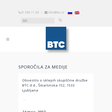
01 585 11 00
|
info@btc.si
SPOROČILA ZA MEDIJE
Obvestilo o sklepih skupščine družbe
BTC d.d., Šmartinska 152, 1533
Ljubljana
...
24 maja, 2007