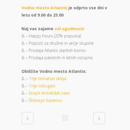
Vodno mesto Atlantis
je odprto vse dni v
letu od 9.00 do 23.00
Naj vas zajame
val ugodnosti
:
& – Happy hours (20% popusta)
& – Popusti za družine in večje skupine
& – Prodaja Atlantis darilnih bonov
& – Prodaja paketnih in letnih vstopnic
Obiščite Vodno mesto Atlantis:
& –
Trije tematski sklopi
& –
Trije tobogani
& –
Enajst tematskih savn
& –
Štirinajst bazenov