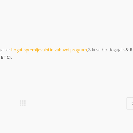
ga ter
bogat spremljevalni in zabavni program
,& ki se bo dogajal v
& B
 BTC).