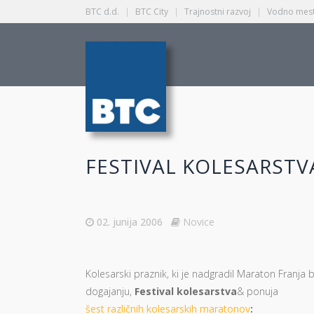
BTC d.d.
|
BTC City
|
Trajnostni razvoj
|
Vodno mest
FESTIVAL KOLESARSTV
02. junija 2006
Novice
Kolesarski praznik, ki je nadgradil Maraton Franja
dogajanju,
Festival kolesarstva
& ponuja
šest različnih kolesarskih maratonov
: