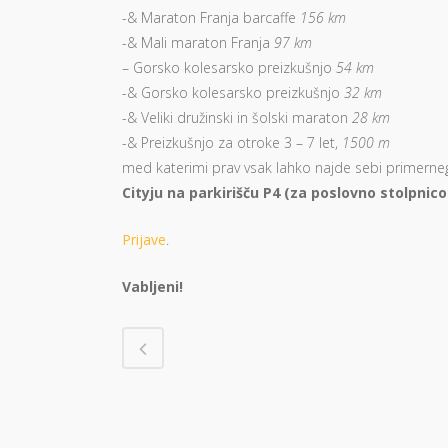
-& Maraton Franja barcaffe
156 km
-& Mali maraton Franja
97 km
– Gorsko kolesarsko preizkušnjo
54 km
-& Gorsko kolesarsko preizkušnjo
32 km
-& Veliki družinski in šolski maraton
28 km
-& Preizkušnjo za otroke 3 – 7 let,
1500 m
med katerimi prav vsak lahko najde sebi primerne
Cityju na parkirišču P4 (za poslovno stolpnico
Prijave
.
Vabljeni!