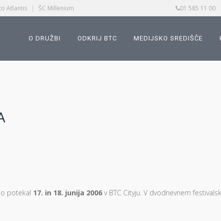
o Atlantis
|
ŠC Millenium
01 585 11 00
O DRUŽBI
ODKRIJ BTC
MEDIJSKO SREDIŠČE
A
 bo potekal
17. in 18. junija 2006
v BTC Cityju. V dvodnevnem festival