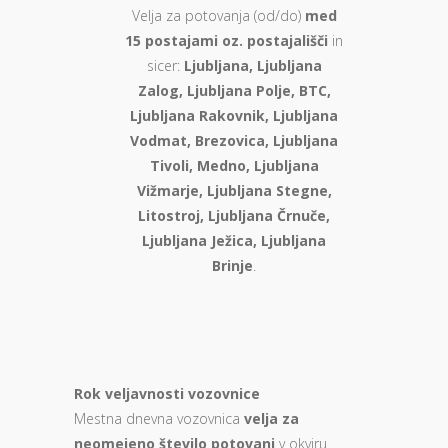
Velja za potovanja (od/do)
med
15 postajami oz. postajališči
in
sicer:
Ljubljana, Ljubljana
Zalog, Ljubljana Polje, BTC,
Ljubljana Rakovnik, Ljubljana
Vodmat, Brezovica, Ljubljana
Tivoli, Medno, Ljubljana
Vižmarje, Ljubljana Stegne,
Litostroj, Ljubljana Črnuče,
Ljubljana Ježica, Ljubljana
Brinje
.
Rok veljavnosti vozovnice
Mestna dnevna vozovnica
velja za
neomejeno število potovanj
v okviru