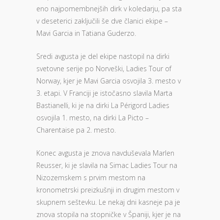
eno najpomembnejših dirk v koledarju, pa sta
v deseterici zaključili še dve članici ekipe –
Mavi Garcia in Tatiana Guderzo.
Sredi avgusta je del ekipe nastopil na dirki
svetovne serije po Norveški, Ladies Tour of
Norway, kjer je Mavi Garcia osvojila 3. mesto v
3. etapi. V Franciji je istočasno slavila Marta
Bastianelli, ki je na dirki La Périgord Ladies
osvojila 1. mesto, na dirki La Picto –
Charentaise pa 2. mesto.
Konec avgusta je znova navduševala Marlen
Reusser, ki je slavila na Simac Ladies Tour na
Nizozemskem s prvim mestom na
kronometrski preizkušnji in drugim mestom v
skupnem seštevku. Le nekaj dni kasneje pa je
znova stopila na stopničke v Španiji, kjer je na