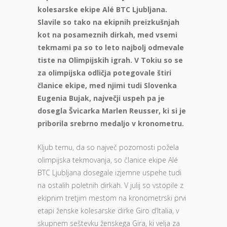
kolesarske ekipe Alé BTC Ljubljana.
Slavile so tako na ekipnih preizkušnjah
kot na posameznih dirkah, med vsemi
tekmami pa so to leto najbolj odmevale
tiste na Olimpijskih igrah. V Tokiu so se
za olimpijska odličja potegovale štiri
članice ekipe, med njimi tudi Slovenka
Eugenia Bujak, največji uspeh pa je
dosegla Švicarka Marlen Reusser, ki si je
priborila srebrno medaljo v kronometru.
Kljub temu, da so največ pozornosti požela
olimpijska tekmovanja, so članice ekipe Alé
BTC Ljubljana dosegale izjemne uspehe tudi
na ostalih poletnih dirkah. V julij so vstopile z
ekipnim tretjim mestom na kronometrski prvi
etapi ženske kolesarske dirke Giro d’Italia, v
skupnem seštevku ženskega Gira, ki velja za