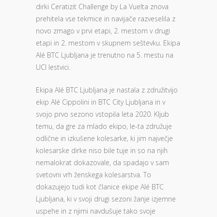
dirki Ceratizit Challenge by La Vuelta znova
prehitela vse tekmice in navijače razveselila z
novo zmago v prvi etapi, 2. mestom v drugi
etapi in 2. mestom v skupnem seštevku. Ekipa
Alé BTC Ljubljana je trenutno na 5. mestu na
UCI lestvici.
Ekipa Alé BTC Ljubljana je nastala z združitvijo
ekip Alé Cippolini in BTC City Ljubljana in v
svojo prvo sezono vstopila leta 2020. Kljub
temu, da gre za mlado ekipo, le-ta združuje
odlične in izkušene kolesarke, ki jim največje
kolesarske dirke niso bile tuje in so na njih
nemalokrat dokazovale, da spadajo v sam
svetovni vrh ženskega kolesarstva. To
dokazujejo tudi kot članice ekipe Alé BTC
Ljubljana, ki v svoji drugi sezoni žanje izjemne
uspehe in z njimi navdušuje tako svoje