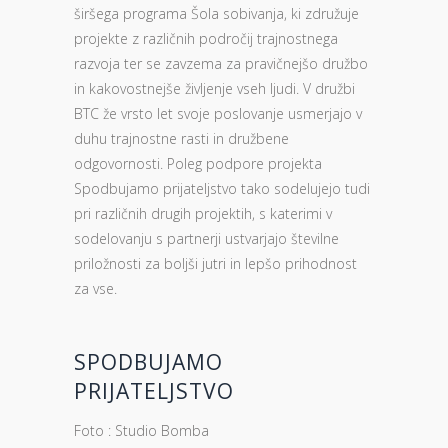
širšega programa Šola sobivanja, ki združuje
projekte z različnih področij trajnostnega
razvoja ter se zavzema za pravičnejšo družbo
in kakovostnejše življenje vseh ljudi. V družbi
BTC že vrsto let svoje poslovanje usmerjajo v
duhu trajnostne rasti in družbene
odgovornosti. Poleg podpore projekta
Spodbujamo prijateljstvo tako sodelujejo tudi
pri različnih drugih projektih, s katerimi v
sodelovanju s partnerji ustvarjajo številne
priložnosti za boljši jutri in lepšo prihodnost
za vse.
SPODBUJAMO
PRIJATELJSTVO
Foto : Studio Bomba