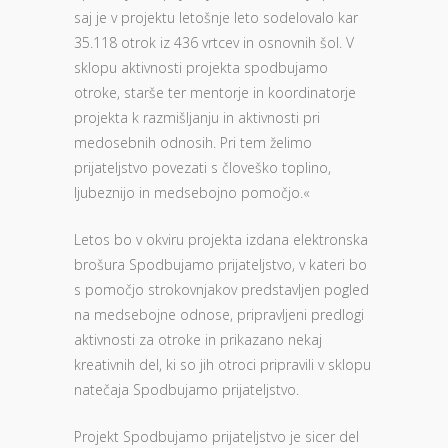
saj je v projektu letošnje leto sodelovalo kar
35.118 otrok iz 436 vrtcev in osnovnih šol. V
sklopu aktivnosti projekta spodbujamo
otroke, starše ter mentorje in koordinatorje
projekta k razmišljanju in aktivnosti pri
medosebnih odnosih. Pri tem želimo
prijateljstvo povezati s človeško toplino,
ljubeznijo in medsebojno pomočjo.«
Letos bo v okviru projekta izdana elektronska
brošura Spodbujamo prijateljstvo, v kateri bo
s pomočjo strokovnjakov predstavljen pogled
na medsebojne odnose, pripravljeni predlogi
aktivnosti za otroke in prikazano nekaj
kreativnih del, ki so jih otroci pripravili v sklopu
natečaja Spodbujamo prijateljstvo.
Projekt Spodbujamo prijateljstvo je sicer del