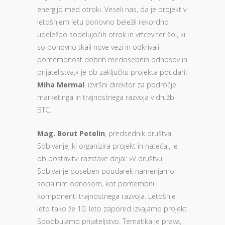
energijo med otroki. Veseli nas, da je projekt v
letošnjem letu ponovno beležil rekordno
udeležbo sodelujočih otrok in vrtcev ter šol, ki
so ponovno tkali nove vezi in odkrivali
pomembnost dobrih medosebnih odnosov in
prijateljstva,« je ob zaključku projekta poudaril
Miha Mermal
, izvršni direktor za področje
marketinga in trajnostnega razvoja v družbi
BTC.
Mag. Borut Petelin
, predsednik društva
Sobivanje, ki organizira projekt in natečaj, je
ob postavitvi razstave dejal: »V društvu
Sobivanje poseben poudarek namenjamo
socialnim odnosom, kot pomembni
komponenti trajnostnega razvoja. Letošnje
leto tako že 10. leto zapored izvajamo projekt
Spodbujamo prijateljstvo. Tematika je prava,