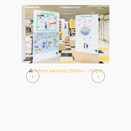
 1707px)
Prenesi datoteko (2560px x 1707px)
Pren