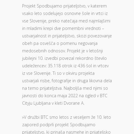
Projekt Spodbujamo prijateljstvo, v katerem
vsako leto sodelujejo osnovne šole in vrtci iz
vse Slovenije, preko natečaja med najmlajšimi
in mladimi krepi dve pomembni vrednoti –
ustvarjalnost in prijateljstvo, skozi povezovanje
obeh pa osvešča o pomenu negovanja
medosebnih odnosov. Projekt je v letošnji
jubilejni 10. izvedbi povezal rekordno število
udeležencev: 35.118 otrok iz 436 šol in vrtcev
iz vse Slovenije. Ti so v okviru projekta
ustvarjali risbe, fotografije in druga likovna dela
na temo prijateljstva. Najboljša med njimi so
javnosti do konca maja 2022 na ogled v BTC
Cityju Ljubljana v kleti Dvorane A.
»V družbi BTC smo letos z veseljem že 10. leto
zapored podprli projekt Spodbujamo
prijateljstvo, ki prinaša nasmehe in prijateljsko