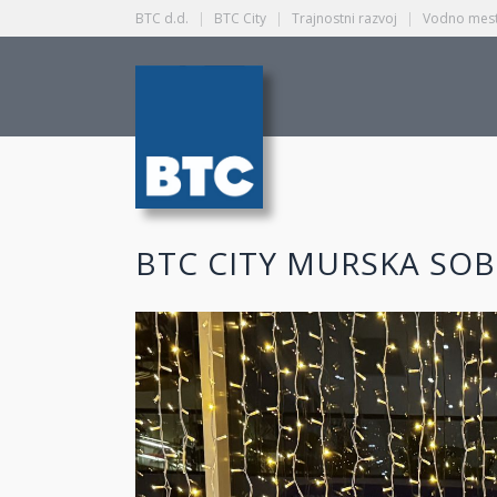
BTC d.d.
|
BTC City
|
Trajnostni razvoj
|
Vodno mest
BTC CITY MURSKA SOB