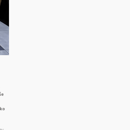
o
Še
ako
ev