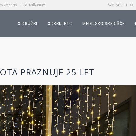
o Atlantis
|
ŠC Millenium
01 585 11 00
O DRUŽBI
ODKRIJ BTC
MEDIJSKO SREDIŠČE
OTA PRAZNUJE 25 LET