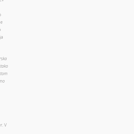
o
je
o
ja
rska
 tako
ostom
smo
r. V