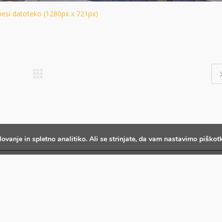
esi datoteko (1280px x 721px)
lovanje in spletno analitiko. Ali se strinjate, da vam nastavimo pišk
P
O družbi
Trajnostni razvoj
m
Portret družbe
BTC CITY
Pr