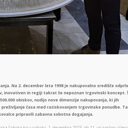
anja. Na 2. december leta 1998 je nakupovalno središče odprl
v, inovativen in regiji takrat še nepoznan trgovinski koncept. 
500.000 obiskov, nudijo nove dimenzije nakupovanja, ki jih
o preživljanje časa med raziskovanjem trgovinske ponudbe. T
kovalce pripravili zabavna sobotna dogajanja.
rska Sobota bo v soboto, 2. decembra 2023, ob 11. uri nastop učenc