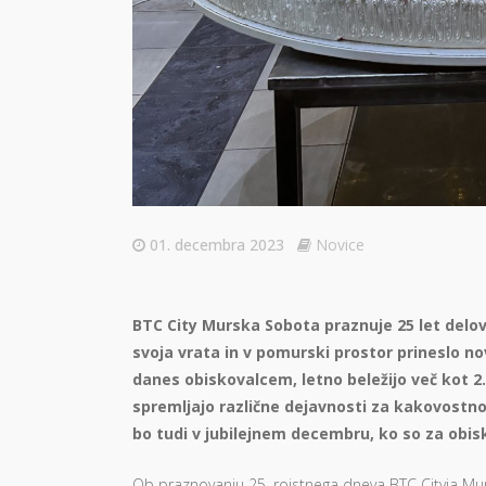
01. decembra 2023
Novice
BTC City Murska Sobota praznuje 25 let delov
svoja vrata in v pomurski prostor prineslo no
danes obiskovalcem, letno beležijo več kot 2.
spremljajo različne dejavnosti za kakovostn
bo tudi v jubilejnem decembru, ko so za obis
Ob praznovanju 25. rojstnega dneva BTC Cityja Mu