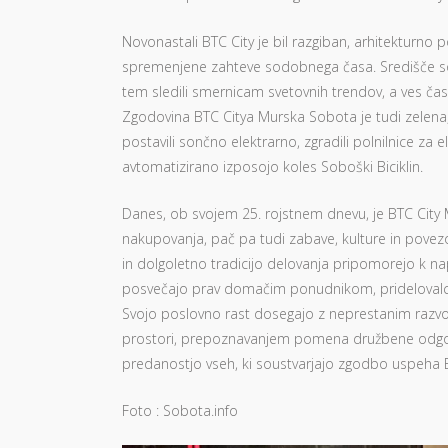
Novonastali BTC City je bil razgiban, arhitekturno
spremenjene zahteve sodobnega časa. Središče so na
tem sledili smernicam svetovnih trendov, a ves čas
Zgodovina BTC Citya Murska Sobota je tudi zelena, 
postavili sončno elektrarno, zgradili polnilnice z
avtomatizirano izposojo koles Soboški Biciklin.
Danes, ob svojem 25. rojstnem dnevu, je BTC City 
nakupovanja, pač pa tudi zabave, kulture in povez
in dolgoletno tradicijo delovanja pripomorejo k 
posvečajo prav domačim ponudnikom, pridelovalce
Svojo poslovno rast dosegajo z neprestanim razvo
prostori, prepoznavanjem pomena družbene odgovor
predanostjo vseh, ki soustvarjajo zgodbo uspeha 
Foto : Sobota.info