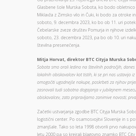
Glasbene šole Murska Sobota, ko bodo obletnico po
Miklavža z Zimsko vilo in Čuki, ki bodo za otroke i
soboto, 9. decembra 2023, ko bo ob 11. uri poteka
Čebelarske zveze društev Pomurja in njihove izd
soboto, 23. decembra 2023, pa bo ob 10. uri nakup
številna presenečenja.
Mitja Horvat, direktor BTC Cityja Murska Sob
Sobota smo orali ledino na številnih področjih, dane
lokalnih obiskovalcev kot tistih, ki se pri nas ustavijo iz
omogočiti ugodnejše nakupe, poskrbeti za njihov prijet
zasnovali tudi sobotna dogajanja v jubilejnem mesecu
obiskovalcev, zato pripravljamo zanimive novosti; prva 
Začetki ustvarjanja zgodbe BTC Cityja Murska Sobo
logistični center. Po osamosvojitvi Slovenije in s
zmanjšale. Tako so leta 1998 otvorili prvo nakupov
letu 2000 pa so kreirali blagovno znamko BTC City