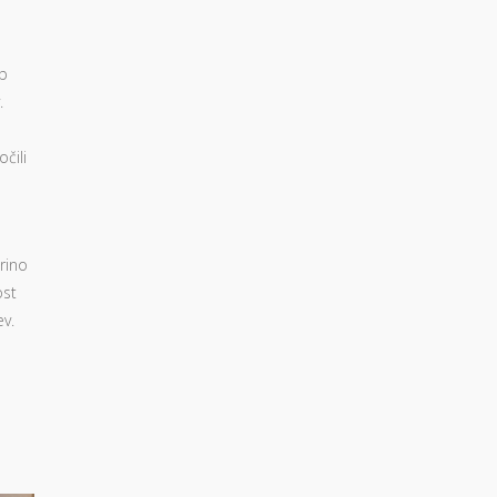
ob
.
čili
rino
ost
v.