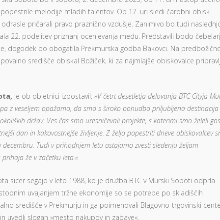
pestrile melodije mladih talentov. Ob 17. uri sledi čarobni obisk
n odrasle pričarali pravo praznično vzdušje. Zanimivo bo tudi naslednj
la 22. podelitev priznanj ocenjevanja medu. Predstavili bodo čebelar
elke, dogodek bo obogatila Prekmurska godba Bakovci. Na predbožičn
ovalno središče obiskal Božiček, ki za najmlajše obiskovalce pripravl
ota,
je ob obletnici izpostavil:
»V četrt desetletja delovanja BTC Cityja Mu
s pa z veseljem opažamo, da smo s široko ponudbo priljubljena destinacija
 okoliških držav.
Ves čas smo uresničevali projekte, s katerimi smo želeli g
nejši dan in kakovostnejše življenje. Z željo popestriti dneve obiskovalcev 
 decembru. Tudi v prihodnjem letu ostajamo zvesti sledenju željam
prihaja že v začetku leta.«
ta sicer segajo v leto 1988, ko je družba BTC v Murski Soboti odprla
 postopnim uvajanjem tržne ekonomije so se potrebe po skladiščih
alno središče v Prekmurju in ga poimenovali Blagovno-trgovinski cente
 in uvedli slogan »mesto nakupov in zabave«.