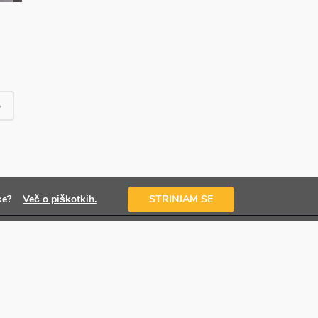
otke?
Več o piškotkih.
STRINJAM SE
oslovni prostori na enem
estu
idruži se 4,000 zadovoljnim poslovnim partnerjem