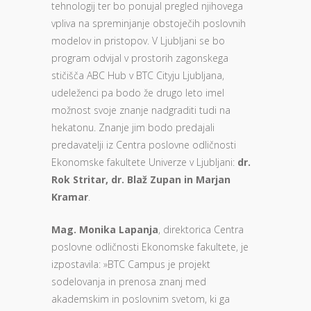
tehnologij ter bo ponujal pregled njihovega
vpliva na spreminjanje obstoječih poslovnih
modelov in pristopov. V Ljubljani se bo
program odvijal v prostorih zagonskega
stičišča ABC Hub v BTC Cityju Ljubljana,
udeleženci pa bodo že drugo leto imel
možnost svoje znanje nadgraditi tudi na
hekatonu. Znanje jim bodo predajali
predavatelji iz Centra poslovne odličnosti
Ekonomske fakultete Univerze v Ljubljani:
dr.
Rok Stritar, dr. Blaž Zupan in Marjan
Kramar
.
Mag. Monika Lapanja
, direktorica Centra
poslovne odličnosti Ekonomske fakultete, je
izpostavila: »BTC Campus je projekt
sodelovanja in prenosa znanj med
akademskim in poslovnim svetom, ki ga