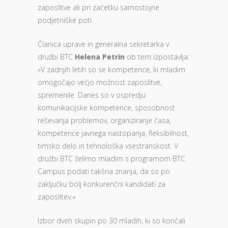
zaposlitve ali pri začetku samostojne
podjetniške poti.
Članica uprave in generalna sekretarka v
družbi BTC
Helena Petrin
ob tem izpostavlja:
»V zadnjih letih so se kompetence, ki mladim
omogočajo večjo možnost zaposlitve,
spremenile. Danes so v ospredju
komunikacijske kompetence, sposobnost
reševanja problemov, organiziranje časa,
kompetence javnega nastopanja, fleksibilnost,
timsko delo in tehnološka vsestranskost. V
družbi BTC želimo mladim s programom BTC
Campus podati takšna znanja, da so po
zaključku bolj konkurenčni kandidati za
zaposlitev.«
Izbor dveh skupin po 30 mladih, ki so končali