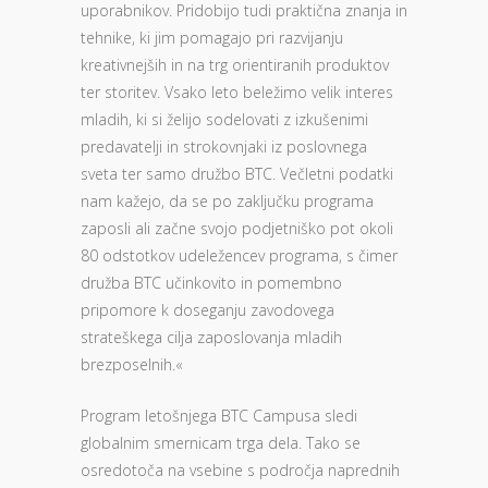
uporabnikov. Pridobijo tudi praktična znanja in
tehnike, ki jim pomagajo pri razvijanju
kreativnejših in na trg orientiranih produktov
ter storitev. Vsako leto beležimo velik interes
mladih, ki si želijo sodelovati z izkušenimi
predavatelji in strokovnjaki iz poslovnega
sveta ter samo družbo BTC. Večletni podatki
nam kažejo, da se po zaključku programa
zaposli ali začne svojo podjetniško pot okoli
80 odstotkov udeležencev programa, s čimer
družba BTC učinkovito in pomembno
pripomore k doseganju zavodovega
strateškega cilja zaposlovanja mladih
brezposelnih.«
Program letošnjega BTC Campusa sledi
globalnim smernicam trga dela. Tako se
osredotoča na vsebine s področja naprednih