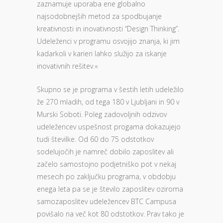
zaznamuje uporaba ene globalno
najsodobnejših metod za spodbujanje
kreativnosti in inovativnosti “Design Thinking”.
Udeleženci v programu osvojijo znanja, ki jim
kadarkoli v karieri lahko služijo za iskanje
inovativnih rešitev.«
Skupno se je programa v šestih letih udeležilo
že 270 mladih, od tega 180 v Ljubljani in 90 v
Murski Soboti. Poleg zadovoljnih odzivov
udeležencev uspešnost progama dokazujejo
tudi številke. Od 60 do 75 odstotkov
sodelujočih je namreč dobilo zaposlitev ali
začelo samostojno podjetniško pot v nekaj
mesecih po zaključku programa, v obdobju
enega leta pa se je število zaposlitev oziroma
samozaposlitev udeležencev BTC Campusa
povišalo na več kot 80 odstotkov. Prav tako je