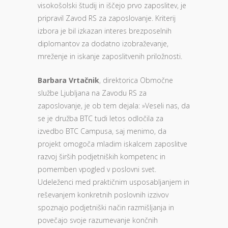
visokošolski študij in iščejo prvo zaposlitev, je
pripravil Zavod RS za zaposlovanje. Kriterij
izbora je bil izkazan interes brezposelnih
diplomantov za dodatno izobraževanje,
mreženje in iskanje zaposlitvenih priložnosti.
Barbara Vrtačnik
, direktorica Območne
službe Ljubljana na Zavodu RS za
zaposlovanje, je ob tem dejala: »Veseli nas, da
se je družba BTC tudi letos odločila za
izvedbo BTC Campusa, saj menimo, da
projekt omogoča mladim iskalcem zaposlitve
razvoj širših podjetniških kompetenc in
pomemben vpogled v poslovni svet.
Udeleženci med praktičnim usposabljanjem in
reševanjem konkretnih poslovnih izzivov
spoznajo podjetniški način razmišljanja in
povečajo svoje razumevanje končnih