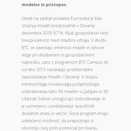
modelov in pristopov.
Glede na zadnje podatke Eurostata je bila
stopnja mladih brezposelnih v Sloveniji
decembra 2018 9,7 %. Kljub gospodarski rasti
brezposelnost med mladimi vztraja. V družbi
BTC se zavedajo vrednosti mladih in njihove
vloge pri družbenem in gospodarskem
napredku, zato s programom BTC Campus že
od leta 2013 naslavljajo problematiko
zaposlovanja mladih v Sloveniji. V sklopu
trimesečnega inovativnega podjetniškega
izobraževanja tako 30 mladim v Ljubljani in 30
v Murski Soboti omogočajo izobraževanje, ki
je usmerjeno v pridobivanje specifičnih
dodatnih znanj in veščin. Skozi program imajo
udeleženci možnost, da prepoznajo in
izkoristijo svoj polni potencial pri iskanju