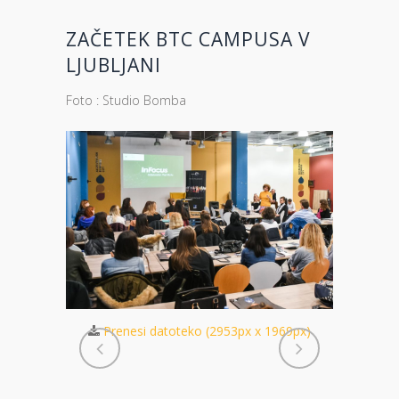
ZAČETEK BTC CAMPUSA V
LJUBLJANI
Foto : Studio Bomba
 1969px)
Prenesi datoteko (2953px x 1969px)
Pren