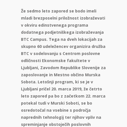
Že sedmo leto zapored se bodo imeli
mladi brezposelni priložnost izobraževati
v okviru edinstvenega programa
dodatnega podjetniškega izobraževanja
BTC Campus. Tega na dveh lokacijah za
skupno 60 udeležencev organizira družba
BTC v sodelovanju s Centrom poslovne
odličnosti Ekonomske fakultete v
Ljubljani, Zavodom Republike Slovenije za
zaposlovanje in Mestno občino Murska
Sobota. Letošnji program, ki se je v
Ljubljani pričel 20. marca 2019, že četrto
leto zapored pa bo z začetkom 22. marca
potekal tudi v Murski Soboti, se bo
osredotočal na vsebine s področja
naprednih tehnologij ter njihov vpliv na
spreminjanje obstoječih poslovnih