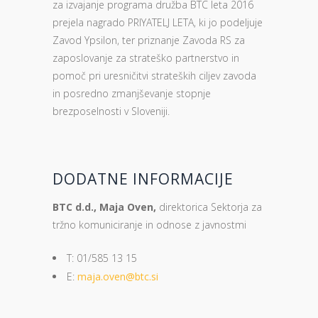
za izvajanje programa družba BTC leta 2016
prejela nagrado PRIYATELJ LETA, ki jo podeljuje
Zavod Ypsilon, ter priznanje Zavoda RS za
zaposlovanje za strateško partnerstvo in
pomoč pri uresničitvi strateških ciljev zavoda
in posredno zmanjševanje stopnje
brezposelnosti v Sloveniji.
DODATNE INFORMACIJE
BTC d.d., Maja Oven,
direktorica Sektorja za
tržno komuniciranje in odnose z javnostmi
T: 01/585 13 15
E:
maja.oven@btc.si