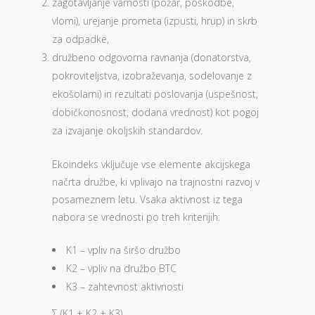
zagotavljanje varnosti (požar, poškodbe,
vlomi), urejanje prometa (izpusti, hrup) in skrb
za odpadke,
družbeno odgovorna ravnanja (donatorstva,
pokroviteljstva, izobraževanja, sodelovanje z
ekošolami) in rezultati poslovanja (uspešnost,
dobičkonosnost, dodana vrednost) kot pogoj
za izvajanje okoljskih standardov.
Ekoindeks vključuje vse elemente akcijskega
načrta družbe, ki vplivajo na trajnostni razvoj v
posameznem letu. Vsaka aktivnost iz tega
nabora se vrednosti po treh kriterijih:
K1 – vpliv na širšo družbo
K2 – vpliv na družbo BTC
K3 – zahtevnost aktivnosti
Σ (K1 + K2 + K3)