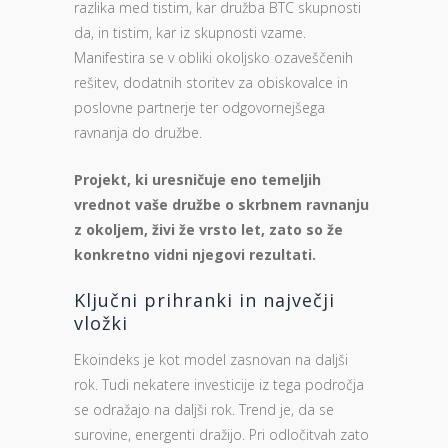
razlika med tistim, kar družba BTC skupnosti
da, in tistim, kar iz skupnosti vzame.
Manifestira se v obliki okoljsko ozaveščenih
rešitev, dodatnih storitev za obiskovalce in
poslovne partnerje ter odgovornejšega
ravnanja do družbe.
Projekt, ki uresničuje eno temeljih
vrednot vaše družbe o skrbnem ravnanju
z okoljem, živi že vrsto let, zato so že
konkretno vidni njegovi rezultati.
Ključni prihranki in največji
vložki
Ekoindeks je kot model zasnovan na daljši
rok. Tudi nekatere investicije iz tega področja
se odražajo na daljši rok. Trend je, da se
surovine, energenti dražijo. Pri odločitvah zato