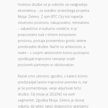
Vodstvo družbe se je odločilo za nadgradnjo
ekoindeksa – za izvedbo strateškega projekta
Misija: Zeleno. Z njim BTC City kot največje
slovensko poslovno, nakupovalno, rekreativno
– zabaviščno in kulturno središče, ki je
prepoznano tudi v širšem evropskem
prostoru, postaja pomembno gonilo zelene
preobrazbe družbe. Načrti so ambiciozni, a
realni – s svojimi aktivnostmi bomo postopno
spodbujali trajnostno ravnanje svojih
poslovnih partnerjev in obiskovalcev.
Razvili smo celostno zgodbo, s katero bomo
predstavljali lastne trajnostne premike in, kar
je še pomembneje, vanje vključevali širšo
družbo. Cilj misije je ZELENO na vseh
segmentih. Zgodba Misija: Zeleno je dovolj
odprta, da lahko vanjo dolgoročno vpenjamo