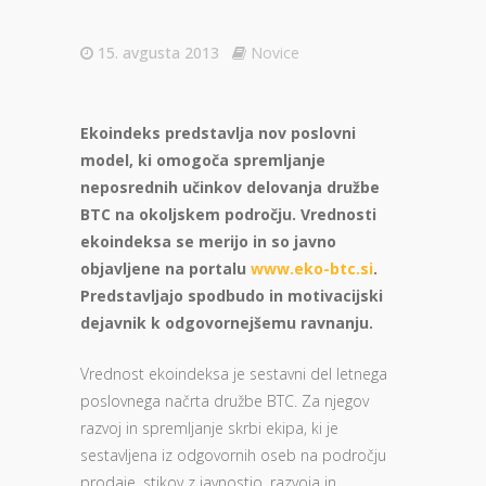
15. avgusta 2013
Novice
Ekoindeks predstavlja nov poslovni
model, ki omogoča spremljanje
neposrednih učinkov delovanja družbe
BTC na okoljskem področju. Vrednosti
ekoindeksa se merijo in so javno
objavljene na portalu
www.eko-btc.si
.
Predstavljajo spodbudo in motivacijski
dejavnik k odgovornejšemu ravnanju.
Vrednost ekoindeksa je sestavni del letnega
poslovnega načrta družbe BTC. Za njegov
razvoj in spremljanje skrbi ekipa, ki je
sestavljena iz odgovornih oseb na področju
prodaje, stikov z javnostjo, razvoja in