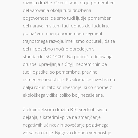
razvoju družbe. Ocenili smo, da je pomemben
del varovanja okolja tudi družbena
odgovornost, da smo tudi ljudje pomemben
del narave in s tem tudi odnos do ljudi, ki je
po našem mnenju pomemben segment
trajnostnega razvoja. Imeli smo občutek, da ta
del ni posebno močno opredeljen v
standardu ISO 14001. Na področju delovanja
družbe, upravljanja s Cityji, nepremičnin pa
tudi logistike, so pomembne, pravilno
usmerjene investicije. Praviloma se investira na
daljši rok in zato so investicije, ki so sporne z
ekološkega vidika, toliko bolj nezaželene.
Z ekoindeksom družba BTC vrednoti svoja
dejanja, s katerimi vpliva na zmanjšanje
negativnih učinkov in povečanje pozitivnega
vpliva na okolje. Njegova dodana vrednost je