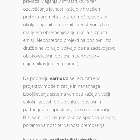
prevoza, vlaganja v infrastrukturo ter
ozaveščanja javnosti kažejo v hitrejšem
pretoku prometa skozi območje, uporabi
okolju prijaznih prevoznih sredstev in s tem
manjšem obremenjevanju okolja z izpusti
emisij. Neposredno projekti na poslovni izid
družbe ne vplivajo, vplivajo pa na zadovoljstvo
obiskovalcev in poslovnih partnerjev –
najemnikov (urejen promet).
Na področju
varnosti
se rezultati eko
projektov modernizacije in nenehnega
izboljševanja sistema varnosti kažejo v večji
splošni zavesti obiskovalcev, poslovnih
partnerjev in zaposlenih, da so na območju
BTC varni, in sicer gre tako za splošno varnost,
požarno varnost ter varnost premoženja.
Na področju
vračanja širši družbi
se