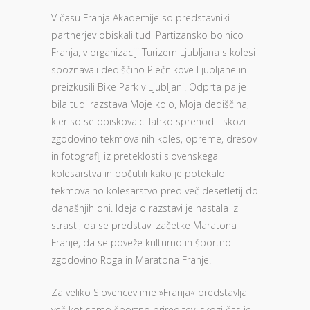
V času Franja Akademije so predstavniki
partnerjev obiskali tudi Partizansko bolnico
Franja, v organizaciji Turizem Ljubljana s kolesi
spoznavali dediščino Plečnikove Ljubljane in
preizkusili Bike Park v Ljubljani. Odprta pa je
bila tudi razstava Moje kolo, Moja dediščina,
kjer so se obiskovalci lahko sprehodili skozi
zgodovino tekmovalnih koles, opreme, dresov
in fotografij iz preteklosti slovenskega
kolesarstva in občutili kako je potekalo
tekmovalno kolesarstvo pred več desetletij do
današnjih dni. Ideja o razstavi je nastala iz
strasti, da se predstavi začetke Maratona
Franje, da se poveže kulturno in športno
zgodovino Roga in Maratona Franje.
Za veliko Slovencev ime »Franja« predstavlja
več kot samo športno prireditev, skozi čas je