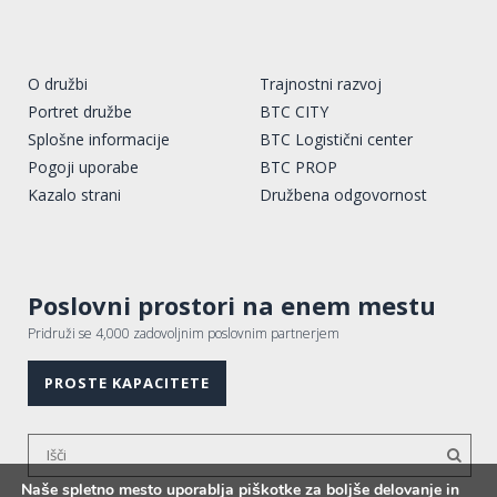
O družbi
Trajnostni razvoj
Portret družbe
BTC CITY
Splošne informacije
BTC Logistični center
Pogoji uporabe
BTC PROP
Kazalo strani
Družbena odgovornost
Poslovni prostori na enem mestu
Pridruži se 4,000 zadovoljnim poslovnim partnerjem
PROSTE KAPACITETE
Naše spletno mesto uporablja piškotke za boljše delovanje in