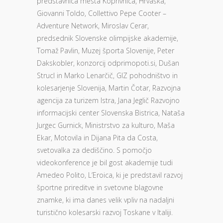
predstavnica mesta Koprivnica, Hrvaška,
Giovanni Toldo, Collettivo Pepe Cooter –
Adventure Network, Miroslav Cerar,
predsednik Slovenske olimpijske akademije,
Tomaž Pavlin, Muzej športa Slovenije, Peter
Dakskobler, konzorcij odprimopoti.si, Dušan
Strucl in Marko Lenarčič, GIZ pohodništvo in
kolesarjenje Slovenija, Martin Čotar, Razvojna
agencija za turizem Istra, Jana Jeglič Razvojno
informacijski center Slovenska Bistrica, Nataša
Jurgec Gurnick, Ministrstvo za kulturo, Maša
Ekar, Motovila in Dijana Pita da Costa,
svetovalka za dediščino. S pomočjo
videokonference je bil gost akademije tudi
Amedeo Polito, L’Eroica, ki je predstavil razvoj
športne prireditve in svetovne blagovne
znamke, ki ima danes velik vpliv na nadaljni
turistično kolesarski razvoj Toskane v Italiji.