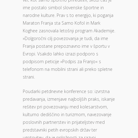
ime postalo simbol slovenske športne in
narodne kulture. Prav s to energijo, ki poganja
Maraton Franja sta Samo Kofol in Mark
Koghee zasnovala letošnji program Akademije.
»Dolgoročni cilj povezovanja je tudi, da ime
Franja postane prepoznavno ime v športu v
Evropi. Vsakdo lahko izrazi podporo s
podpisom peticije »Podpis za Franjo« s
telefonom na mobilni strani ali preko spletne
strani.
Poudarki petdnevne konference so: izvrstna
predavanja, izmenjave najboljših praks, iskanje
rešitev pri povezovanju med kolesarstvom,
kulturno dediščino in turizmom, navezovanje
poslovnih partnerstev in prijateljstev med
predstavniki petih evropskih držav ter
ugotovitev, da je priložnosti za razvoj