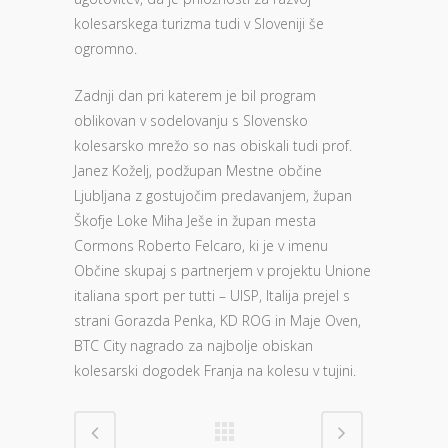
kolesarskega turizma tudi v Sloveniji še
ogromno.
Zadnji dan pri katerem je bil program
oblikovan v sodelovanju s Slovensko
kolesarsko mrežo so nas obiskali tudi prof.
Janez Koželj, podžupan Mestne občine
Ljubljana z gostujočim predavanjem, župan
Škofje Loke Miha Ješe in župan mesta
Cormons Roberto Felcaro, ki je v imenu
Občine skupaj s partnerjem v projektu Unione
italiana sport per tutti – UISP, Italija prejel s
strani Gorazda Penka, KD ROG in Maje Oven,
BTC City nagrado za najbolje obiskan
kolesarski dogodek Franja na kolesu v tujini.