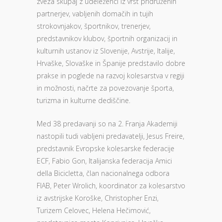
zveza skupaj z udeleženci iz vrst pridruženih
partnerjev, vabljenih domačih in tujih
strokovnjakov, športnikov, trenerjev,
predstavnikov klubov, športnih organizacij in
kulturnih ustanov iz Slovenije, Avstrije, Italije,
Hrvaške, Slovaške in Španije predstavilo dobre
prakse in poglede na razvoj kolesarstva v regiji
in možnosti, načrte za povezovanje športa,
turizma in kulturne dediščine.
Med 38 predavanji so na 2. Franja Akademiji
nastopili tudi vabljeni predavatelji, Jesus Freire,
predstavnik Evropske kolesarske federacije
ECF, Fabio Gon, Italijanska federacija Amici
della Bicicletta, član nacionalnega odbora
FIAB, Peter Wrolich, koordinator za kolesarstvo
iz avstrijske Koroške, Christopher Enzi,
Turizem Celovec, Helena Hečimović,