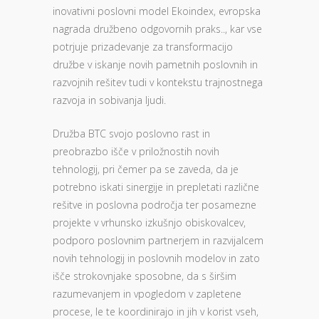
inovativni poslovni model Ekoindex, evropska
nagrada družbeno odgovornih praks.., kar vse
potrjuje prizadevanje za transformacijo
družbe v iskanje novih pametnih poslovnih in
razvojnih rešitev tudi v kontekstu trajnostnega
razvoja in sobivanja ljudi.
Družba BTC svojo poslovno rast in
preobrazbo išče v priložnostih novih
tehnologij, pri čemer pa se zaveda, da je
potrebno iskati sinergije in prepletati različne
rešitve in poslovna področja ter posamezne
projekte v vrhunsko izkušnjo obiskovalcev,
podporo poslovnim partnerjem in razvijalcem
novih tehnologij in poslovnih modelov in zato
išče strokovnjake sposobne, da s širšim
razumevanjem in vpogledom v zapletene
procese, le te koordinirajo in jih v korist vseh,