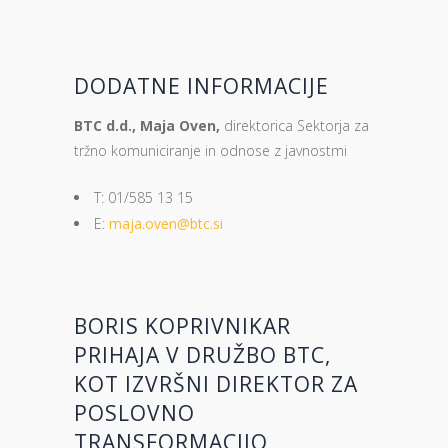
DODATNE INFORMACIJE
BTC d.d., Maja Oven,
direktorica Sektorja za
tržno komuniciranje in odnose z javnostmi
T: 01/585 13 15
E:
maja.oven@btc.si
BORIS KOPRIVNIKAR
PRIHAJA V DRUŽBO BTC,
KOT IZVRŠNI DIREKTOR ZA
POSLOVNO
TRANSFORMACIJO