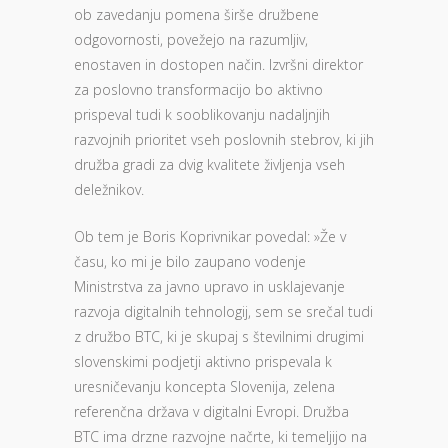
ob zavedanju pomena širše družbene
odgovornosti, povežejo na razumljiv,
enostaven in dostopen način. Izvršni direktor
za poslovno transformacijo bo aktivno
prispeval tudi k sooblikovanju nadaljnjih
razvojnih prioritet vseh poslovnih stebrov, ki jih
družba gradi za dvig kvalitete življenja vseh
deležnikov.
Ob tem je Boris Koprivnikar povedal: »Že v
času, ko mi je bilo zaupano vodenje
Ministrstva za javno upravo in usklajevanje
razvoja digitalnih tehnologij, sem se srečal tudi
z družbo BTC, ki je skupaj s številnimi drugimi
slovenskimi podjetji aktivno prispevala k
uresničevanju koncepta Slovenija, zelena
referenčna država v digitalni Evropi. Družba
BTC ima drzne razvojne načrte, ki temeljijo na