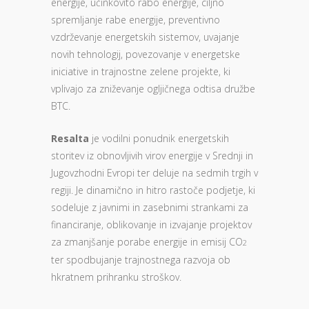
energije, učinkovito rabo energije, ciljno
spremljanje rabe energije, preventivno
vzdrževanje energetskih sistemov, uvajanje
novih tehnologij, povezovanje v energetske
iniciative in trajnostne zelene projekte, ki
vplivajo za zniževanje ogljičnega odtisa družbe
BTC.
Resalta
je vodilni ponudnik energetskih
storitev iz obnovljivih virov energije v Srednji in
Jugovzhodni Evropi ter deluje na sedmih trgih v
regiji. Je dinamično in hitro rastoče podjetje, ki
sodeluje z javnimi in zasebnimi strankami za
financiranje, oblikovanje in izvajanje projektov
za zmanjšanje porabe energije in emisij CO
2
ter spodbujanje trajnostnega razvoja ob
hkratnem prihranku stroškov.