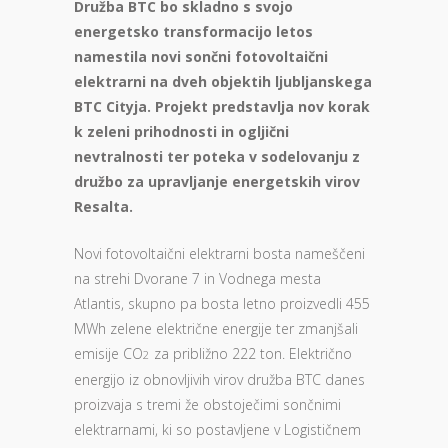
Družba BTC bo skladno s svojo
energetsko transformacijo letos
namestila novi sončni fotovoltaični
elektrarni na dveh objektih ljubljanskega
BTC Cityja. Projekt predstavlja nov korak
k zeleni prihodnosti in ogljični
nevtralnosti ter poteka v sodelovanju z
družbo za upravljanje energetskih virov
Resalta.
Novi fotovoltaični elektrarni bosta nameščeni
na strehi Dvorane 7 in Vodnega mesta
Atlantis, skupno pa bosta letno proizvedli 455
MWh zelene električne energije ter zmanjšali
emisije CO
za približno 222 ton. Električno
2
energijo iz obnovljivih virov družba BTC danes
proizvaja s tremi že obstoječimi sončnimi
elektrarnami, ki so postavljene v Logističnem