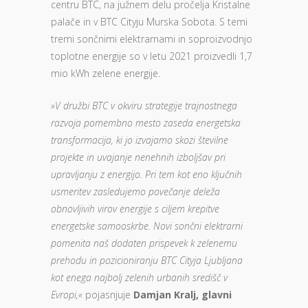
centru BTC, na južnem delu pročelja Kristalne
palače in v BTC Cityju Murska Sobota. S temi
tremi sončnimi elektrarnami in soproizvodnjo
toplotne energije so v letu 2021 proizvedli 1,7
mio kWh zelene energije.
»V družbi BTC v okviru strategije trajnostnega
razvoja pomembno mesto zaseda energetska
transformacija, ki jo izvajamo skozi številne
projekte in uvajanje nenehnih izboljšav pri
upravljanju z energijo. Pri tem kot eno ključnih
usmeritev zasledujemo povečanje deleža
obnovljivih virov energije s ciljem krepitve
energetske samooskrbe.
Novi sončni elektrarni
pomenita naš dodaten prispevek k zelenemu
prehodu in pozicioniranju BTC Cityja Ljubljana
kot enega najbolj zelenih urbanih središč v
Evropi
,«
pojasnjuje
Damjan Kralj, glavni