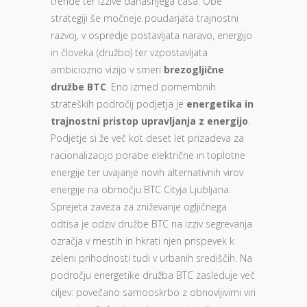
trende ter izzive današnjega časa. Obe
strategiji še močneje poudarjata trajnostni
razvoj, v ospredje postavljata naravo, energijo
in človeka (družbo) ter vzpostavljata
ambiciozno vizijo v smeri
brezogljične
družbe BTC
. Eno izmed pomembnih
strateških področij podjetja je
energetika in
trajnostni pristop upravljanja z energijo
.
Podjetje si že več kot deset let prizadeva za
racionalizacijo porabe električne in toplotne
energije ter uvajanje novih alternativnih virov
energije na območju BTC Cityja Ljubljana.
Sprejeta zaveza za zniževanje ogljičnega
odtisa je odziv družbe BTC na izziv segrevanja
ozračja v mestih in hkrati njen prispevek k
zeleni prihodnosti tudi v urbanih središčih. Na
področju energetike družba BTC zasleduje več
ciljev: povečano samooskrbo z obnovljivimi viri