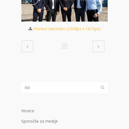
 1672px)
Prenesi datoteko (2508px x 1672px)
Pren
Novice
Sporočila za medije