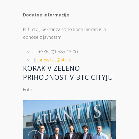
Dodatne informacije
BTC d.d., Sektor za tržno komuniciranje in
odnose z javnostmi
T: +386 (0)1 585 13 00
E:
press.btc@btc.si
KORAK V ZELENO
PRIHODNOST V BTC CITYJU
Foto :