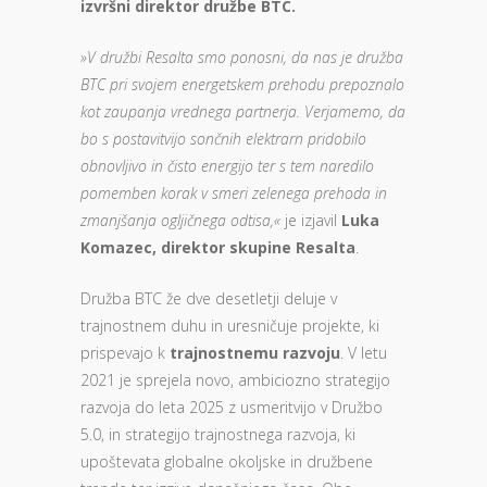
izvršni direktor družbe BTC.
»V družbi Resalta smo ponosni, da nas je družba
BTC pri svojem energetskem prehodu prepoznalo
kot zaupanja vrednega partnerja. Verjamemo, da
bo s postavitvijo sončnih elektrarn pridobilo
obnovljivo in čisto energijo ter s tem naredilo
pomemben korak v smeri zelenega prehoda in
zmanjšanja ogljičnega odtisa,«
je izjavil
Luka
Komazec, direktor skupine Resalta
.
Družba BTC že dve desetletji deluje v
trajnostnem duhu in uresničuje projekte, ki
prispevajo k
trajnostnemu razvoju
. V letu
2021 je sprejela novo, ambiciozno strategijo
razvoja do leta 2025 z usmeritvijo v Družbo
5.0, in strategijo trajnostnega razvoja, ki
upoštevata globalne okoljske in družbene