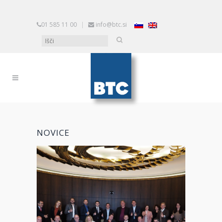
01 585 11 00
|
info@btc.si
NOVICE