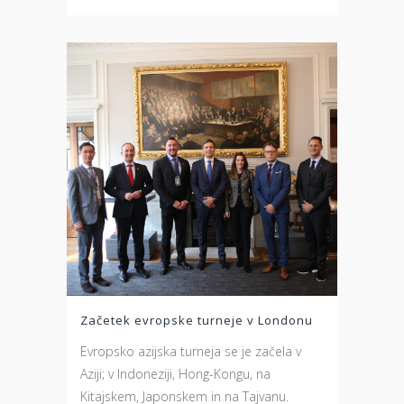
Začetek evropske turneje v Londonu
Evropsko azijska turneja se je začela v
Aziji; v Indoneziji, Hong-Kongu, na
Kitajskem, Japonskem in na Tajvanu.