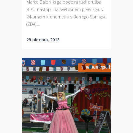
Marko Baloh, ki ga podpira tudi družba
BTC, nastopil na Svetovnem prvenstvu v
24-urnem kronometru v Borrego Springsu
(ZDA)....
29 oktobra, 2018