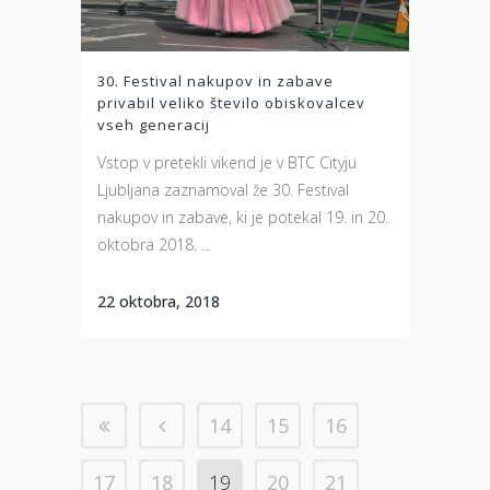
30. Festival nakupov in zabave
privabil veliko število obiskovalcev
vseh generacij
Vstop v pretekli vikend je v BTC Cityju
Ljubljana zaznamoval že 30. Festival
nakupov in zabave, ki je potekal 19. in 20.
oktobra 2018. ...
22 oktobra, 2018
14
15
16
17
18
19
20
21