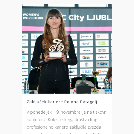
Zaključek kariere Polone Batagelj
V ponedeljek, 19. novembra, je na tiskovni
konferenci Kolesarskega društva Rog
profesionalno kariero zaključila zvezda