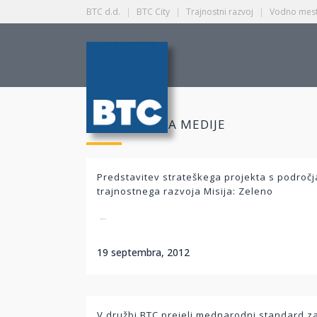
BTC d.d.
|
BTC City
|
Trajnostni razvoj
|
Vodno mest
SPOROČILA ZA MEDIJE
Predstavitev strateškega projekta s področj
trajnostnega razvoja Misija: Zeleno
...
19 septembra, 2012
V družbi BTC prejeli mednarodni standard z