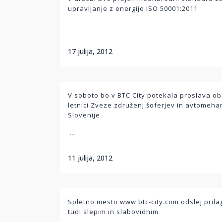
upravljanje z energijo ISO 50001:2011
...
17 julija, 2012
V soboto bo v BTC City potekala proslava ob
letnici Zveze združenj šoferjev in avtomeha
Slovenije
...
11 julija, 2012
Spletno mesto www.btc-city.com odslej pril
tudi slepim in slabovidnim