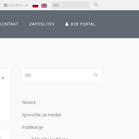
|
info@btc.si
KONTAKT
ZAPOSLITEV
B2B PORTAL
 v
Novice
Sporočila za medije
Publikacije
r