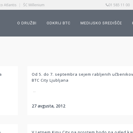
o Atlantis
|
ŠC Millenium
01 585 11 00
O DRUŽBI
ODKRIJ BTC
MEDIJSKO SREDIŠČE
a
Od 5. do 7. septembra sejem rabljenih učbenikov
BTC City Ljubljana
...
27 avgusta, 2012
a
V Letnem Kinu City na prostem bodo na ogled ka