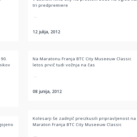
tri predpremiere
...
12 julija, 2012
 90.
Na Maratonu Franja BTC City Museeuw Classic
nikov
letos prvič tudi vožnja na čas
...
08 junija, 2012
Kolesarji še zadnjič preizkusili pripravljenost na
agojeno
Maraton Franja BTC City Museeuw Classic
...