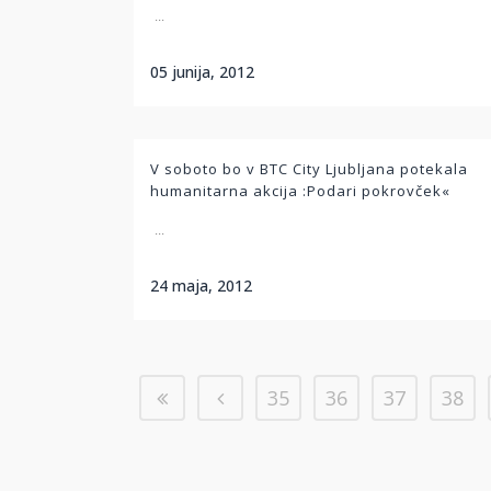
...
05 junija, 2012
V soboto bo v BTC City Ljubljana potekala
humanitarna akcija :Podari pokrovček«
...
24 maja, 2012
35
36
37
38