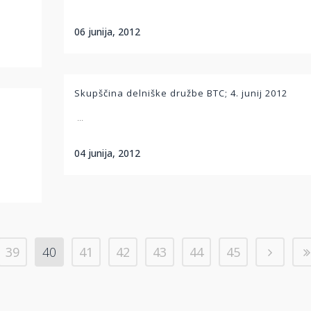
06 junija, 2012
Skupščina delniške družbe BTC; 4. junij 2012
...
04 junija, 2012
39
40
41
42
43
44
45