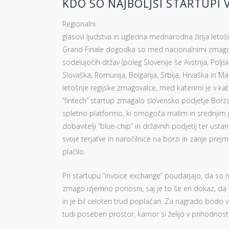
KDO SO NAJBOLJŠI STARTUPI 
Regionalni
glasovi ljudstva in ugledna mednarodna žirija leto
Grand Finale dogodka so med nacionalnimi zmagov
sodelujočih držav (poleg Slovenije še Avstrija, Poljs
Slovaška, Romunija, Bolgarija, Srbija, Hrvaška in Ma
letošnje regijske zmagovalce, med katerimi je v kate
”fintech” startup zmagalo slovensko podjetje Borza
spletno platformo, ki omogoča malim in srednjim 
dobavitelji ”blue-chip” in državnih podjetij ter ust
svoje terjatve in naročilnice na borzi in zanje prej
plačilo.
Pri startupu “invoice exchange” poudarjajo, da so 
zmago izjemno ponosni, saj je to še en dokaz, da 
in je bil celoten trud poplačan. Za nagrado bodo v p
tudi poseben prostor, kamor si želijo v prihodnost