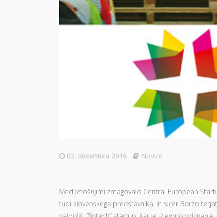
02. decembra 2016
Novice
Med letošnjimi zmagovalci Central European Sta
tudi slovenskega predstavnika, in sicer Borzo terjat
najboljši ”fintech” startup, kar je izjemno priznan