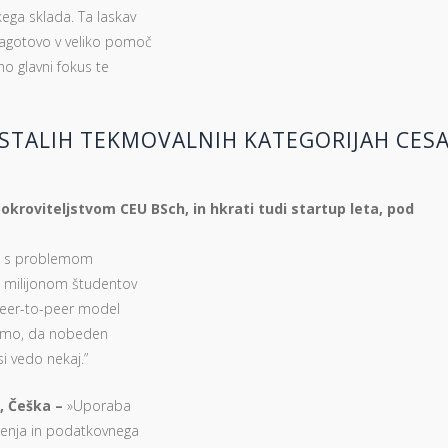
ega sklada. Ta laskav
zagotovo v veliko pomoč
no glavni fokus te
STALIH TEKMOVALNIH KATEGORIJAH CES
okroviteljstvom CEU BSch, in hkrati tudi startup leta, pod
ijo s problemom
a milijonom študentov
peer-to-peer model
amemo, da nobeden
i vedo nekaj.”
X, Češka –
»Uporaba
čenja in podatkovnega