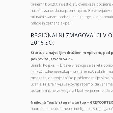
prejemnik SK200 investicije Slovenskega podjetnišk
naziv in vsa dodatna promocija bo Borzi terjatev 
pri načrtovanem preboju na tuje trge, kar je trenut
mlade in zagnane ekipe.”
REGIONALNI ZMAGOVALCI V O
2016 SO:
Startup z največjim družbenim vplivom, pod p
pokroviteljstvom SAP
–
Brainly, Poljska. – Države v razvoju se že leta bor
izobraževalne neenakopravnosti in naša platform
omogoča, da svoje šolske probleme rešijo skozi 
učenja. Pri Brainly-ju velikokrat rečemo, da verj
posameznik ne ve vsega, a hkrati verjamemo, da vs
Najboljši ”early stage” startup – GREYCORTE
naprednih metod umetne inteligence, strojnega u