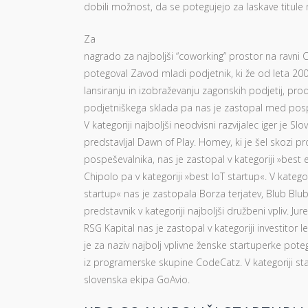
dobili možnost, da se potegujejo za laskave titule n
Za
nagrado za najboljši “coworking” prostor na ravni C
potegoval Zavod mladi podjetnik, ki že od leta 2
lansiranju in izobraževanju zagonskih podjetij, pr
podjetniškega sklada pa nas je zastopal med posp
V kategoriji najboljši neodvisni razvijalec iger je Slo
predstavljal Dawn of Play. Homey, ki je šel skozi 
pospeševalnika, nas je zastopal v kategoriji »best e
Chipolo pa v kategoriji »best IoT startup«. V kategor
startup« nas je zastopala Borza terjatev, Blub Blub
predstavnik v kategoriji najboljši družbeni vpliv. Jur
RSG Kapital nas je zastopal v kategoriji investitor
je za naziv najbolj vplivne ženske startuperke poteg
iz programerske skupine CodeCatz. V kategoriji sta
slovenska ekipa GoAvio.