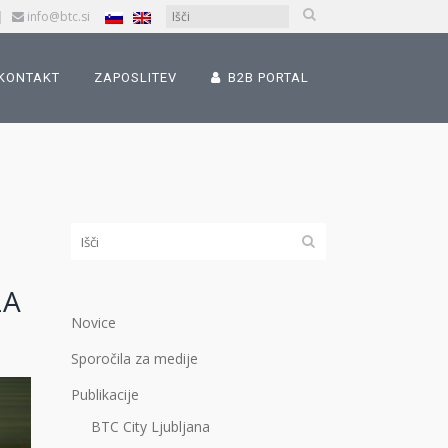
|
info@btc.si
KONTAKT
ZAPOSLITEV
B2B PORTAL
I
ZA
Novice
Sporočila za medije
Publikacije
BTC City Ljubljana