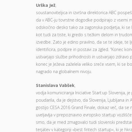
Urška Jež
,
soustanoviteljica in izvršna direktorica ABC pospeš
da v ABC-ju tovrstne dogodke podpirajo z vsemi m
odskočno desko tako za zagonska podjetja, ki se k
kot tudi za tiste, ki gredo s težkim delom in trud
izvedbe. Zato je edino pravilno, da se te ideje, te l
identificira, podpre in postavi za zgled. “Konec kon
ustvarjajo službe prihodnosti in ustvarjajo zdravo 
konec je Ježeva zaželela veliko sreče vsem, ki se 
nagrado na globalnem nivoju.
Stanislava Vabšek
,
vodja komuniciranja Iniciative Start:up Slovenija, je
poudarila, da je dejstvo, da Slovenija, Ljubljana i
gostijo CESA 2016 Grand Finale, dokaz več, da se 
uveljavlja v prepoznavno evropsko startup vozlišče.
smo, da je med zmagovalci tudi slovenski predstavn
terjatev v kategoriji »best fintech startup«, ki je hkra