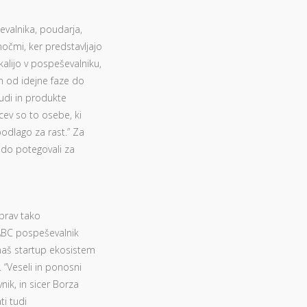
evalnika, poudarja,
očmi, ker predstavljajo
alijo v pospeševalniku,
om od idejne faze do
judi in produkte
cev so to osebe, ki
podlago za rast.” Za
bodo potegovali za
 prav tako
n ABC pospeševalnik
naš startup ekosistem
 “Veseli in ponosni
ik, in sicer Borza
ti tudi