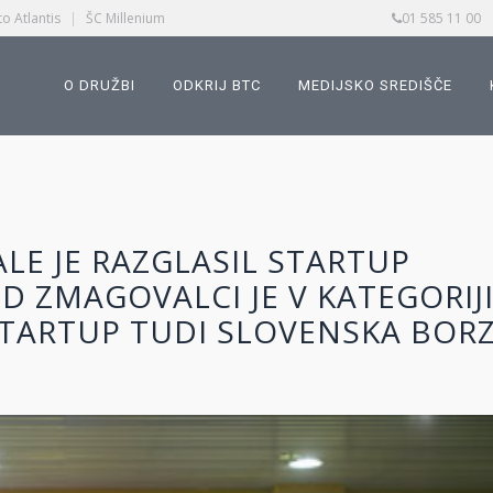
o Atlantis
|
ŠC Millenium
01 585 11 00
O DRUŽBI
ODKRIJ BTC
MEDIJSKO SREDIŠČE
LE JE RAZGLASIL STARTUP
ED ZMAGOVALCI JE V KATEGORIJ
 STARTUP TUDI SLOVENSKA BOR