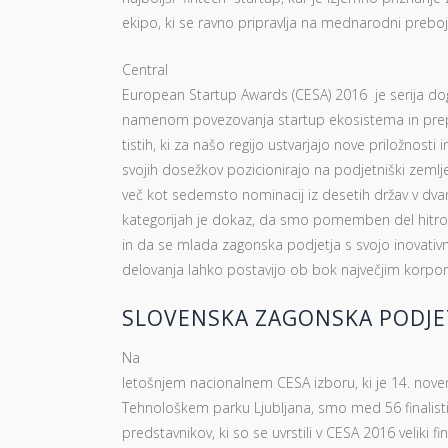
ekipo, ki se ravno pripravlja na mednarodni preboj
Central
European Startup Awards (CESA) 2016 je serija do
namenom povezovanja startup ekosistema in prep
tistih, ki za našo regijo ustvarjajo nove priložnosti i
svojih dosežkov pozicionirajo na podjetniški zemlje
več kot sedemsto nominacij iz desetih držav v dva
kategorijah je dokaz, da smo pomemben del hitro
in da se mlada zagonska podjetja s svojo inovativno
delovanja lahko postavijo ob bok največjim korpor
SLOVENSKA ZAGONSKA PODJET
Na
letošnjem nacionalnem CESA izboru, ki je 14. nov
Tehnološkem parku Ljubljana, smo med 56 finalisti 
predstavnikov, ki so se uvrstili v CESA 2016 veliki fi