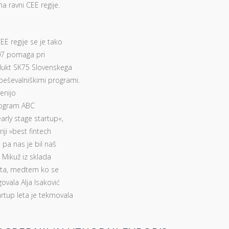
a ravni CEE regije.
EE regije se je tako
007 pomaga pri
odukt SK75 Slovenskega
eševalniškimi programi.
venijo
program ABC
arly stage startup«,
iji »best fintech
 pa nas je bil naš
e Mikuž iz sklada
 leta, medtem ko se
ovala Alja Isaković
rtup leta je tekmovala