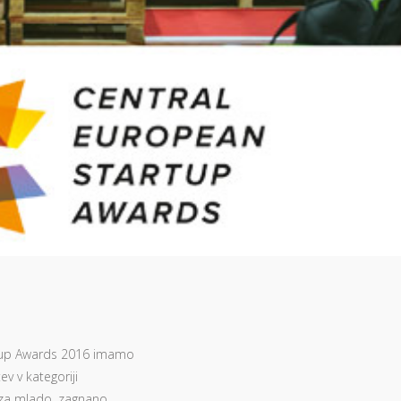
rtup Awards 2016 imamo
ev v kategoriji
je za mlado, zagnano