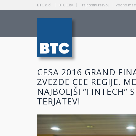
BTC d.d.
|
BTC City
|
Trajnostni razvoj
|
Vodno mest
CESA 2016 GRAND FINA
ZVEZDE CEE REGIJE. M
NAJBOLJŠI ”FINTECH”
TERJATEV!