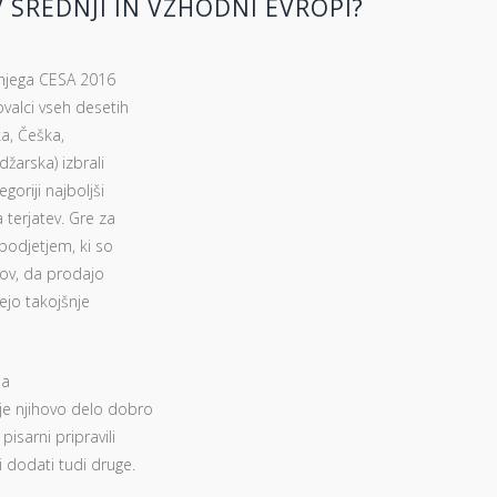
V SREDNJI IN VZHODNI EVROPI?
šnjega CESA 2016
alci vseh desetih
ka, Češka,
džarska) izbrali
goriji najboljši
 terjatev. Gre za
podjetjem, ki so
anov, da prodajo
mejo takojšnje
na
je njihovo delo dobro
isarni pripravili
i dodati tudi druge.