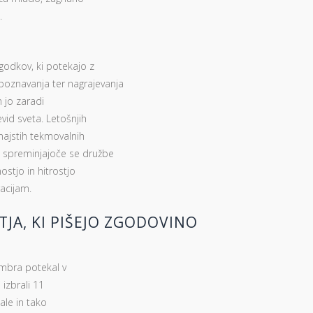
.
godkov, ki potekajo z
oznavanja ter nagrajevanja
n jo zaradi
vid sveta. Letošnjih
najstih tekmovalnih
 spreminjajoče se družbe
stjo in hitrostjo
acijam.
JA, KI PIŠEJO ZGODOVINO
embra potekal v
izbrali 11
nale in tako