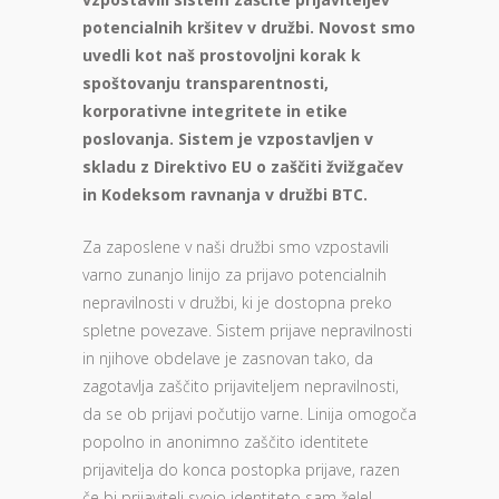
potencialnih kršitev v družbi. Novost smo
uvedli kot naš prostovoljni korak k
spoštovanju transparentnosti,
korporativne integritete in etike
poslovanja. Sistem je vzpostavljen v
skladu z Direktivo EU o zaščiti žvižgačev
in Kodeksom ravnanja v družbi BTC.
Za zaposlene v naši družbi smo vzpostavili
varno zunanjo linijo za prijavo potencialnih
nepravilnosti v družbi, ki je dostopna preko
spletne povezave. Sistem prijave nepravilnosti
in njihove obdelave je zasnovan tako, da
zagotavlja zaščito prijaviteljem nepravilnosti,
da se ob prijavi počutijo varne. Linija omogoča
popolno in anonimno zaščito identitete
prijavitelja do konca postopka prijave, razen
če bi prijavitelj svojo identiteto sam želel