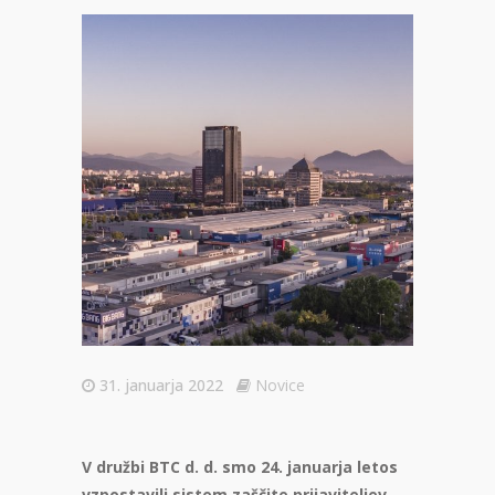
31. januarja 2022
Novice
V družbi BTC d. d. smo 24. januarja letos
vzpostavili sistem zaščite prijaviteljev