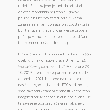
razkriti. Zagotovljeno je tudi, da prijavitelj ni
deležen morebitnih negativnih učinkov
povračilnih ukrepov zaradi prijave. Varna
zunanja linija nam pomaga pri vzpostavitvi še
bolj transparentnega okolja, kjer se zaposleni
počutijo varno, hkrati pa vedo, da so slišani
tudi v primeru neželenih situacij.
Države članice EU bi morale Direktivo o zaščiti
oseb, ki prijavijo kršitve prava Unije – t. i.
EU
Whistleblowing Directive
2019/1937 – z dne 23.
10. 2019, prenesti v svoj pravni sistem do 17.
decembra 2021. Ne glede na to, da se to pri
nas še ni zgodilo, ji v družbi BTC sledimo, saj
smo zavezani k transparentnosti, korporativni
integriteti ter skladnosti in etiki poslovanja. Del
te zaveze je tudi preprečevanje kakršnekoli
diskriminacije in nepravilnosti v poslovanju