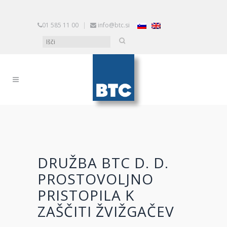
01 585 11 00
|
info@btc.si
DRUŽBA BTC D. D.
PROSTOVOLJNO
PRISTOPILA K
ZAŠČITI ŽVIŽGAČEV