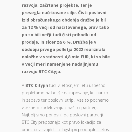
razvoj
a, začrtane projekte, ter je
presegla načrtovane cilje.
Čisti poslovni
izid obračunskega obdobja družbe
je bil
za 12 % večji od načrtovanega, prav tako
pa so bili večji tudi čisti prihodki od
prodaje, in sicer za 6 %.
Družba je v
obdobju prvega polletja 202
2
realizirala
naložbe v vrednosti
4,8
mio EUR, ki so bile
v večji meri namenjene nadaljnjemu
razvoju BTC Cityja.
V
BTC Cityj
ih
tudi v letošnjem letu uspešno
prepletamo najboljše nakupovanje, kulinariko
in zabavo ter poslovni utrip. Vse to počnemo
v tesnem sodelovanju z našimi partnerji.
Najbolj smo ponosni, da poslovni partnerji
BTC City prepoznajo kot pravo lokacijo za
umestitev svojih t.i. »flagship« prodajaln. Letos