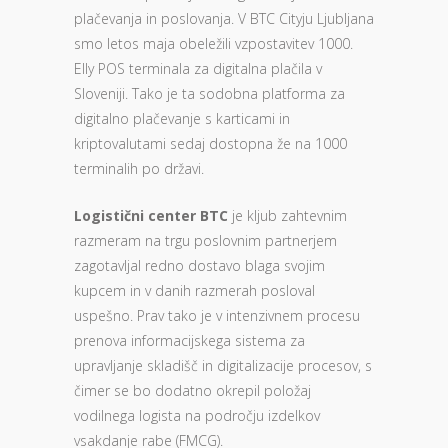
plačevanja in poslovanja. V BTC Cityju Ljubljana
smo letos maja obeležili vzpostavitev 1000.
Elly POS terminala za digitalna plačila v
Sloveniji. Tako je ta sodobna platforma za
digitalno plačevanje s karticami in
kriptovalutami sedaj dostopna že na 1000
terminalih po državi.
Logistični center
BTC
je kljub zahtevnim
razmeram na trgu poslovnim partnerjem
zagotavljal redno dostavo blaga svojim
kupcem in v danih razmerah posloval
uspešno. Prav tako je v intenzivnem procesu
prenova informacijskega sistema za
upravljanje skladišč in digitalizacije procesov, s
čimer se bo dodatno okrepil položaj
vodilnega logista na področju izdelkov
vsakdanje rabe (FMCG).