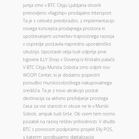
junija smo v BTC Cityju Ljubljana otvorili
prenovljeno »flagship« prodajalno Intersport.
Ta je s celovito preobrazbo, z implementacijo
novega koncepta prodajnega prostora in
upoštevanjem usmeritev trajnostnega razvoja
v ospredje postavila napredno uporabniško
izkušnjo. Izpostaviti velja tudi odprtje prve
trgovine ILLY Shop v Sloveniji (v Kristalni palači).
V BTC Cityju Murska Sobota smo odprli nov
WOOP! Center, ki je dodatno popestril
ponudbo murskosoboškega nakupovalnega
središča. Ta je z novo atrakcijo postal
destinacija za aktivno preživljanje prostega
časa za vse starosti in okuse ne le v Murski
Soboti, ampak tudi širše. Ob vsem tem nismo
pozabili na razvoj rešitev prihodnosti. V družbi
BTC s ponosom podpiramo projekt Elly POS,
s katerim spodbujamo digitalizacijo