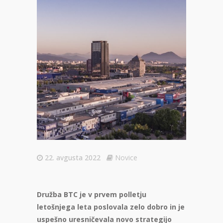
22. avgusta 2022
Novice
Družba BTC je v
prvem polletju
letošnjega leta
poslovala zelo dobro in je
uspešno uresničevala
novo
strategijo