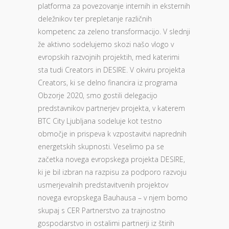
platforma za povezovanje internih in eksternih
deležnikov ter prepletanje različnih
kompetenc za zeleno transformacijo. V slednji
že aktivno sodelujemo skozi našo vlogo v
evropskih razvojnih projektih, med katerimi
sta tudi Creators in DESIRE. V okviru projekta
Creators, ki se delno financira iz programa
Obzorje 2020, smo gostili delegacijo
predstavnikov partnerjev projekta, v katerem
BTC City Ljubljana sodeluje kot testno
območje in prispeva k vzpostavitvi naprednih
energetskih skupnosti. Veselimo pa se
začetka novega evropskega projekta DESIRE,
ki je bil izbran na razpisu za podporo razvoju
usmerjevalnih predstavitvenih projektov
novega evropskega Bauhausa – v njem bomo
skupaj s CER Partnerstvo za trajnostno
gospodarstvo in ostalimi partnerji iz štirih