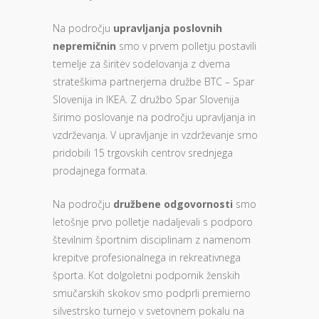
Na področju
upravljanja poslovnih
nepremičnin
smo v prvem polletju postavili
temelje za širitev sodelovanja z dvema
strateškima partnerjema družbe BTC – Spar
Slovenija in IKEA. Z družbo Spar Slovenija
širimo poslovanje na področju upravljanja in
vzdrževanja. V upravljanje in vzdrževanje smo
pridobili 15 trgovskih centrov srednjega
prodajnega formata.
Na področju
družbene odgovornosti
smo
letošnje prvo polletje nadaljevali s podporo
številnim športnim disciplinam z namenom
krepitve profesionalnega in rekreativnega
športa. Kot dolgoletni podpornik ženskih
smučarskih skokov smo podprli premierno
silvestrsko turnejo v svetovnem pokalu na