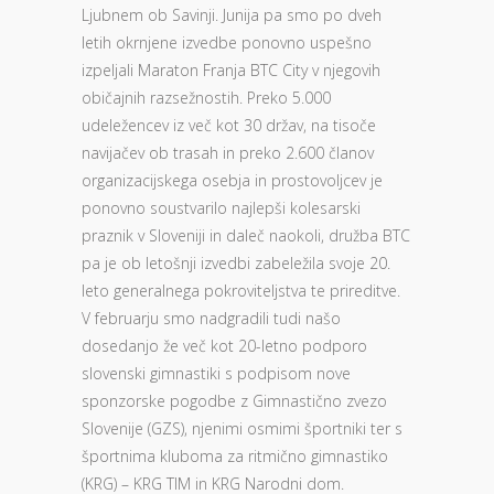
Ljubnem ob Savinji. Junija pa smo po dveh
letih okrnjene izvedbe ponovno uspešno
izpeljali Maraton Franja BTC City v njegovih
običajnih razsežnostih. Preko 5.000
udeležencev iz več kot 30 držav, na tisoče
navijačev ob trasah in preko 2.600 članov
organizacijskega osebja in prostovoljcev je
ponovno soustvarilo najlepši kolesarski
praznik v Sloveniji in daleč naokoli, družba BTC
pa je ob letošnji izvedbi zabeležila svoje 20.
leto generalnega pokroviteljstva te prireditve.
V februarju smo nadgradili tudi našo
dosedanjo že več kot 20-letno podporo
slovenski gimnastiki s podpisom nove
sponzorske pogodbe z Gimnastično zvezo
Slovenije (GZS), njenimi osmimi športniki ter s
športnima kluboma za ritmično gimnastiko
(KRG) – KRG TIM in KRG Narodni dom.