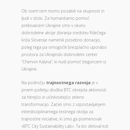
Ob vsem tem nismo pozabili na skupnost in
ljudi v stiski. Za humanitarno pomoč
prebivalcem Ukrajine smo v okviru
dobrodelne akcije zbiranja sredstev Rdečega
križa Slovenije namenili posebno donacijo,
poleg tega pa omogočili brezplačno uporabo
prostora za Ukrajinski dobrodelni center
“Chervon Kalyna”, ki nudi pomoč beguncem iz
Ukrajine.
Na področju
trajnostnega razvoja
je v
prvem polletju družba BTC okrepila aktivnosti
za hitrejšo in učinkovitejšo zeleno
transformacijo. Začeli smo z vzpostavljanjem
interdisciplinarnega testnega okolja za
trajnostne iniciative, ki smo ga poimenovali
»BTC City Sustainability Lab«. Ta bo deloval kot