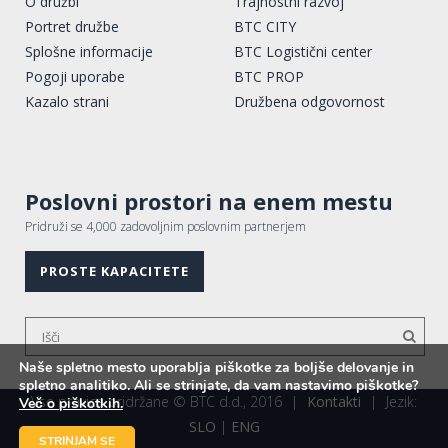
O družbi
Trajnostni razvoj
Portret družbe
BTC CITY
Splošne informacije
BTC Logistični center
Pogoji uporabe
BTC PROP
Kazalo strani
Družbena odgovornost
Poslovni prostori na enem mestu
Pridruži se 4,000 zadovoljnim poslovnim partnerjem
PROSTE KAPACITETE
Naše spletno mesto uporablja piškotke za boljše delovanje in
spletno analitiko. Ali se strinjate, da vam nastavimo piškotke?
Vse pravice pridržane © BTC d.d., 2016
|
Kontakti
|
Jezik:
Več o piškotkih.
SLO
|
ENG
STRINJAM SE