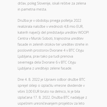
držav, poleg Slovenije, iskali rešitve za zelena
in pametna mesta.
Družba je v obdobju prvega polletja 2022
realizirala naložbe v vrednosti 4,8 mio EUR,
katerih največji del predstavlja ureditev WOOP!
Centra v Murski Soboti, trajnostna ureditev
fasade in zelenih otokov ter ureditev strehe in
poslovnih prostorov Dvorane 4 v BTC Cityju
Ljubljana, prav tako pa tudi prenova
severnega dela Dvorane 6 v BTC Cityju
Ljubljana z ureditvijo zelene fasade.
Dne 4. 8. 2022 je Upravni odbor družbe BTC
sprejel sklep o izplačilu vmesne dividende v
višini 3,00 EUR bruto na delnico, ki je bila
izplačana 17. 8. 2022. Družba BTC nadaljuje z
uspešnim uresničevanjem projektov za leto