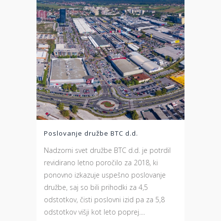
Poslovanje družbe BTC d.d.
Nadzorni svet družbe BTC d.d. je potrdil
revidirano letno poročilo za 2018, ki
ponovno izkazuje uspešno poslovanje
družbe, saj so bili prihodki za 4,5
odstotkov, čisti poslovni izid pa za 5,8
odstotkov višji kot leto poprej....