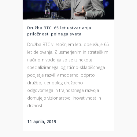
Družba BTC: 65 let ustvarjanja
priložnosti polnega sveta
Družba BTC v letošnjem letu obeležuje 65
let delovanja. Z usmerjenim in strateškim
načinom vodenja so se iz nekdaj
specializiranega logistično-skladiščnega
podjetja razvili v moderno, odprto
družbo, kjer poleg družbeno
odgovornega in trajnostnega razvoja
domujejo vizionarstvo, inovativnost in
drznost. ...
11 aprila, 2019