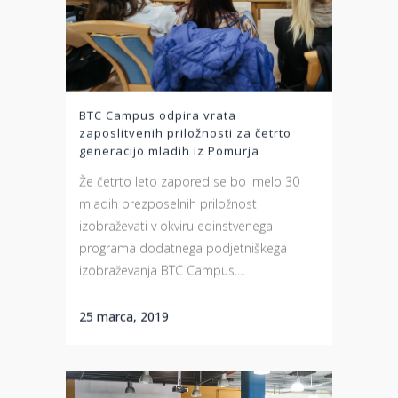
BTC Campus odpira vrata
zaposlitvenih priložnosti za četrto
generacijo mladih iz Pomurja
Že četrto leto zapored se bo imelo 30
mladih brezposelnih priložnost
izobraževati v okviru edinstvenega
programa dodatnega podjetniškega
izobraževanja BTC Campus....
25 marca, 2019