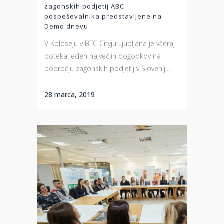
zagonskih podjetij ABC
pospeševalnika predstavljene na
Demo dnevu
V Koloseju v BTC Cityju Ljubljana je včeraj
potekal eden največjih dogodkov na
področju zagonskih podjetij v Sloveniji....
28 marca, 2019