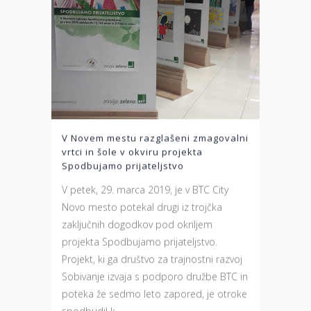
V Novem mestu razglašeni zmagovalni
vrtci in šole v okviru projekta
Spodbujamo prijateljstvo
V petek, 29. marca 2019, je v BTC City
Novo mesto potekal drugi iz trojčka
zaključnih dogodkov pod okriljem
projekta Spodbujamo prijateljstvo.
Projekt, ki ga društvo za trajnostni razvoj
Sobivanje izvaja s podporo družbe BTC in
poteka že sedmo leto zapored, je otroke
spodbudil k...