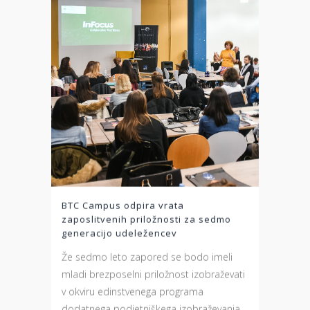
BTC Campus odpira vrata
zaposlitvenih priložnosti za sedmo
generacijo udeležencev
Že sedmo leto zapored se bodo imeli
mladi brezposelni priložnost izobraževati
v okviru edinstvenega programa
dodatnega podjetniškega izobraževanja